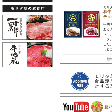
モリ
和牛
チュ
年間
ある
レー
ーフ
した
っと
他