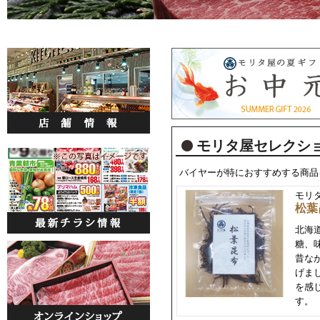
モリタ屋セレクシ
バイヤーが特におすすめする商品
モリ
松葉
北海
糖、
昔な
げま
を感
す。